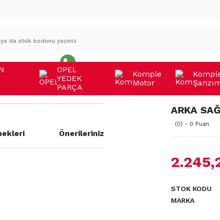
N
OPEL
Komple
Kompl
YEDEK
Motor
Şanzı
A
PARÇA
ARKA SA
(0) - 0 Puan
ekleri
Önerileriniz
2.245,
a yetersiz gördüğünüz noktaları
STOK KODU
MARKA