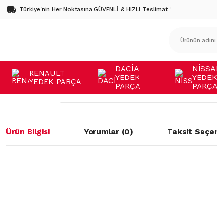
Türkiye'nin Her Noktasına GÜVENLİ & HIZLI Teslimat !
DACİA
NİSSA
RENAULT
YEDEK
YEDEK
YEDEK PARÇA
PARÇA
PARÇ
Ürün Bilgisi
Yorumlar (0)
Taksit Seçen
Bu ürünün fiyat bilgisi, resim, ürün açıklamalarında ve diğer konulard
öneri formunu kullanarak tarafımıza iletebilirsiniz.
Bu ürüne ilk yorumu siz yapın!
Görüş ve önerileriniz için teşekkür ederiz.