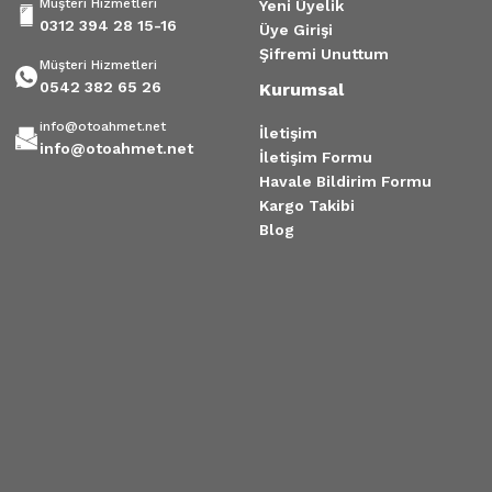
Müşteri Hizmetleri
Yeni Üyelik
0312 394 28 15-16
Üye Girişi
Şifremi Unuttum
Müşteri Hizmetleri
0542 382 65 26
Kurumsal
info@otoahmet.net
İletişim
info@otoahmet.net
İletişim Formu
Havale Bildirim Formu
Kargo Takibi
Blog