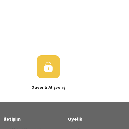
Yorum Yaz
Ürün resmi kalitesiz, bozuk veya görüntülenemiyor.
Ürün açıklamasında eksik bilgiler bulunuyor.
Ürün bilgilerinde hatalar bulunuyor.
Ürün fiyatı diğer sitelerden daha pahalı.
Bu ürüne benzer farklı alternatifler olmalı.
Gönder
Güvenli Alışveriş
İletişim
Üyelik