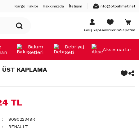
Kargo Takibi
Hakkımızda
İletişim
info@otoahmet.net
Giriş Yap
Favorilerim
Sepetim
e
Bakım
Debriyaj
Aksesuarlar
man
Setleri
Seti
Ğ ÜST KAPLAMA
24 TL
909022349R
RENAULT