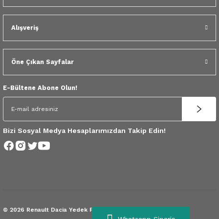
 Yedek Parça
Alışveriş
dek Parça
e Yedek Parça
Öne Çıkan Sayfalar
 Yedek Parça
E-Bültene Abone Olun!
r Yedek Parça
Bizi Sosyal Medya Hesaplarımızdan Takip Edin!
© 2026 Renault Dacia Yedek Parça.
Tüm Hakları Saklıdır.
Whatsapp Sipariş