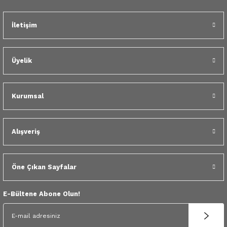
Gönder
 Yedek Parça
İletişim
dek Parça
e Yedek Parça
Üyelik
 Yedek Parça
Kurumsal
r Yedek Parça
Alışveriş
Öne Çıkan Sayfalar
E-Bültene Abone Olun!