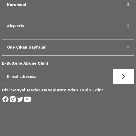
 Yedek Parça
Kurumsal
dek Parça
Alışveriş
e Yedek Parça
Öne Çıkan Sayfalar
 Yedek Parça
r Yedek Parça
E-Bültene Abone Olun!
Bizi Sosyal Medya Hesaplarımızdan Takip Edin!