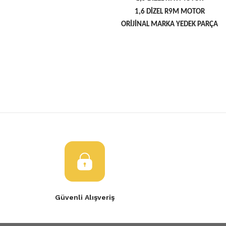
1,6 DİZEL R9M MOTOR
ORİJİNAL MARKA YEDEK PARÇA
Bu ürünün fiyat bilgisi, resim, ürün açıklamalarında ve diğer konulard
öneri formunu kullanarak tarafımıza iletebilirsiniz.
Bu ürüne ilk yorumu siz yapın!
Görüş ve önerileriniz için teşekkür ederiz.
Yorum Yaz
Ürün resmi kalitesiz, bozuk veya görüntülenemiyor.
Ürün açıklamasında eksik bilgiler bulunuyor.
Ürün bilgilerinde hatalar bulunuyor.
Ürün fiyatı diğer sitelerden daha pahalı.
Bu ürüne benzer farklı alternatifler olmalı.
Güvenli Alışveriş