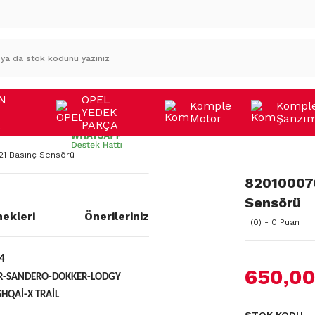
N
OPEL
Komple
Kompl
YEDEK
Motor
Şanzı
A
PARÇA
1 Basınç Sensörü
82010007
Sensörü
ekleri
Önerileriniz
(0) - 0 Puan
4
650,00
R-SANDERO-DOKKER-LODGY
HQAİ-X TRAİL