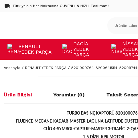
Türkiye'nin Her Noktasına GÜVENLİ & HIZLI Teslimat !
DACİA
NİSSA
RENAULT
YEDEK
YEDEK
YEDEK PARÇA
PARÇA
PARÇ
Anasayfa
RENAULT YEDEK PARÇA
8201000764-8200641554-820097442
Ürün Bilgisi
Yorumlar (0)
Taksit Seçen
TURBO BASINÇ KAPTÖRÜ 820100076
FLUENCE-MEGANE-KADJAR-MASTER-LAGUNA-LATITUDE-DUSTE
CLİO 4-SYMBOL-CAPTUR-MASTER 3-TRAFİC 2-QAS
1,5 DİZEL K9K MOTOR