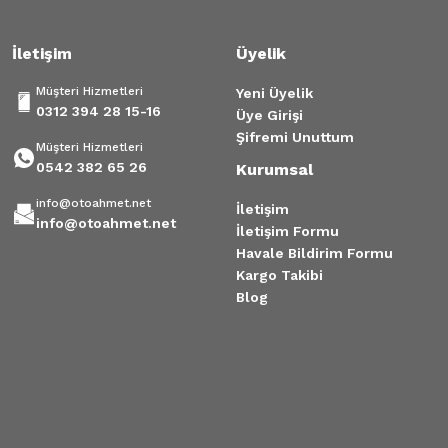
İletişim
Üyelik
Gönder
Müşteri Hizmetleri
Yeni Üyelik
0312 394 28 15-16
Üye Girişi
Şifremi Unuttum
Müşteri Hizmetleri
0542 382 65 26
Kurumsal
info@otoahmet.net
İletişim
info@otoahmet.net
İletişim Formu
Havale Bildirim Formu
Kargo Takibi
Blog