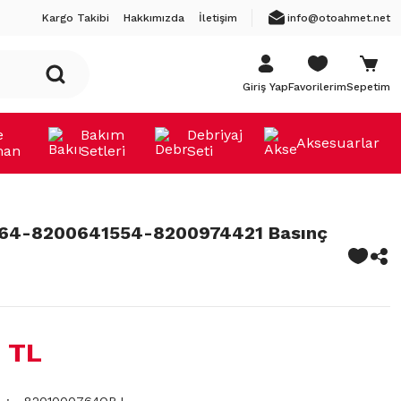
Kargo Takibi
Hakkımızda
İletişim
info@otoahmet.net
Giriş Yap
Favorilerim
Sepetim
e
Bakım
Debriyaj
Aksesuarlar
man
Setleri
Seti
64-8200641554-8200974421 Basınç
 TL