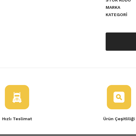
STOK KODU
MARKA
KATEGORI
a yetersiz gördüğünüz noktaları
Hızlı Teslimat
Ürün Çeşitliliği