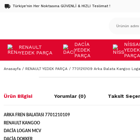
Türkiye'nin Her Noktasına GÜVENLİ & HIZLI Teslimat !
DACİA
NİSSA
RENAULT
YEDEK
YEDEK
YEDEK PARÇA
PARÇA
PARÇ
Anasayfa
RENAULT YEDEK PARÇA
7701210109 Arka Balata Kangoo Log
Ürün Bilgisi
Yorumlar (0)
Taksit Seçen
ARKA FREN BALATASI 7701210109
RENAULT KANGOO
DACİA LOGAN MCV
DACİA DOKKER