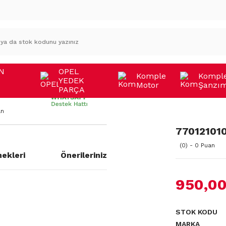
N
OPEL
Komple
Kompl
YEDEK
Motor
Şanzı
A
PARÇA
an
770121010
(0) - 0 Puan
ekleri
Önerileriniz
950,00
STOK KODU
MARKA