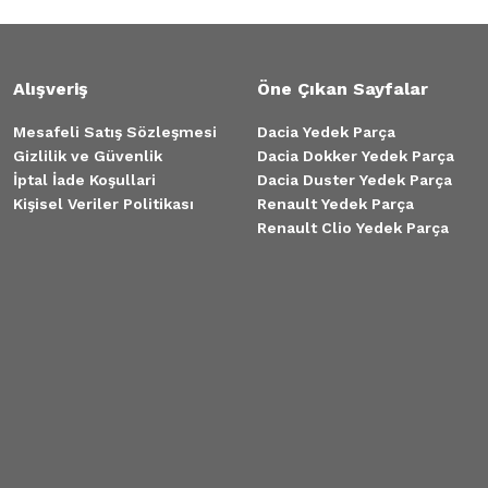
Alışveriş
Öne Çıkan Sayfalar
Mesafeli Satış Sözleşmesi
Dacia Yedek Parça
Gizlilik ve Güvenlik
Dacia Dokker Yedek Parça
İptal İade Koşullari
Dacia Duster Yedek Parça
Kişisel Veriler Politikası
Renault Yedek Parça
Renault Clio Yedek Parça
0109 Arka Balata Kangoo Logan
00 TL