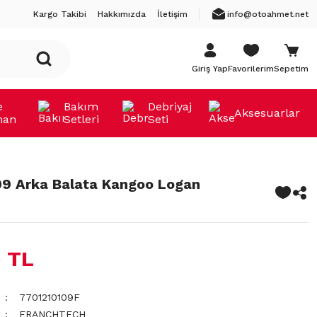
Kargo Takibi
Hakkımızda
İletişim
info@otoahmet.net
Giriş Yap
Favorilerim
Sepetim
e
Bakım
Debriyaj
Aksesuarlar
man
Setleri
Seti
9 Arka Balata Kangoo Logan
 TL
7701210109F
FRANCHTECH