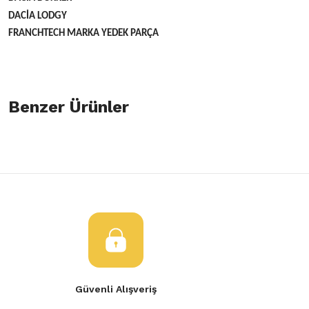
DACİA LODGY
FRANCHTECH MARKA YEDEK PARÇA
Bu ürünün fiyat bilgisi, resim, ürün açıklamalarında ve diğer konulard
öneri formunu kullanarak tarafımıza iletebilirsiniz.
Benzer Ürünler
Bu ürüne ilk yorumu siz yapın!
Görüş ve önerileriniz için teşekkür ederiz.
Yorum Yaz
Ürün resmi kalitesiz, bozuk veya görüntülenemiyor.
Arka Balata Dacia Logan Duster Clio 4 Lodgy Dokker
Ürün açıklamasında eksik bilgiler bulunuyor.
Ürün bilgilerinde hatalar bulunuyor.
1.100,00 TL
Ürün fiyatı diğer sitelerden daha pahalı.
Bu ürüne benzer farklı alternatifler olmalı.
Logan Mcv Dokker Lodgy Arka Fren Balatası Takım
Güvenli Alışveriş
1.350,00 TL