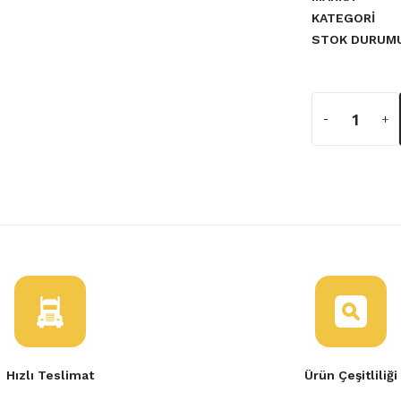
KATEGORI
STOK DURUM
a yetersiz gördüğünüz noktaları
Hızlı Teslimat
Ürün Çeşitliliği