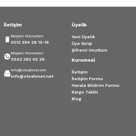
Gönder
İletişim
Üyelik
Arka Fren Balatası Dacia Dokker Lodgy Duster
Müşteri Hizmetleri
Yeni Üyelik
1.350,00 TL
0312 394 28 15-16
Üye Girişi
Şifremi Unuttum
Müşteri Hizmetleri
0542 382 65 26
Kurumsal
info@otoahmet.net
Arka Fren Balatası Dacia Dokker Lodgy Mcv Büyük Tip
770121
İletişim
info@otoahmet.net
İletişim Formu
Havale Bildirim Formu
9.155,18 TL
850,
Kargo Takibi
Blog
Tükendi
Logan Duster Dokker Arka Fren Balata Takımı
850,00 TL