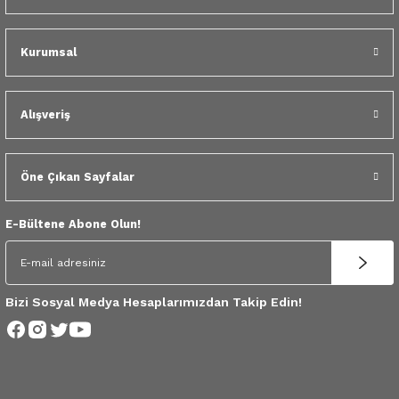
 Yedek Parça
dek Parça
Kurumsal
e Yedek Parça
Alışveriş
 Yedek Parça
Öne Çıkan Sayfalar
r Yedek Parça
E-Bültene Abone Olun!
Bizi Sosyal Medya Hesaplarımızdan Takip Edin!