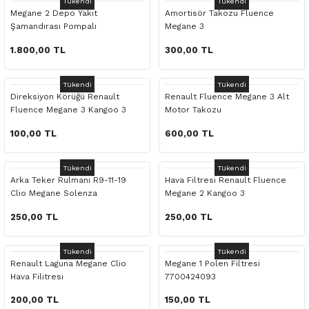
Tükendi
Tükendi
 Yedek Parça
Scenic
Symbol
Megane 2 Depo Yakıt
Amortisör Takozu Fluence
Şamandırası Pompalı
Megane 3
8200689362
 Yedek Parça
Symbol
Talisman
1.800,00 TL
300,00 TL
ss Combi Yedek Parça
Talisman
Trafic
Tükendi
Tükendi
Direksiyon Körüğü Renault
Renault Fluence Megane 3 Alt
Fluence Megane 3 Kangoo 3
Motor Takozu
o Yedek Parça
Trafic
Scenic 3
100,00 TL
600,00 TL
 Yedek Parça
Tükendi
Tükendi
Arka Teker Rulmanı R9-11-19
Hava Filtresi Renault Fluence
r Yedek Parça
Clio Megane Solenza
Megane 2 Kangoo 3
t Yedek Parça
250,00 TL
250,00 TL
ss Yedek Parça
Tükendi
Tükendi
Renault Laguna Megane Clio
Megane 1 Polen Filtresi
Hava Filitresi
7700424093
 Yedek Parça
200,00 TL
150,00 TL