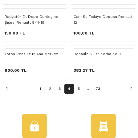
 Yedek Parça
Radyatör Ek Depo Genleşme
Cam Su Fiskiye Deposu Renault
dek Parça
Şişesi Renault 9-11-19
12
Karbüratörlü
e Yedek Parça
150,00 TL
100,00 TL
 Yedek Parça
Toros Renault 12 Ana Merkez
Renault 12 Far Korna Kolu
r Yedek Parça
800,00 TL
382,27 TL
1
2
3
4
5
..
73