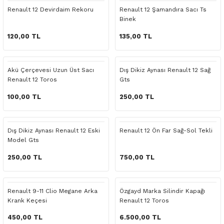
 Yedek Parça
Scenic
Symbol
Renault 12 Devirdaim Rekoru
Renault 12 Şamandıra Sacı Ts
Binek
 Yedek Parça
Symbol
Talisman
120,00 TL
135,00 TL
ss Combi Yedek Parça
Talisman
Trafic
Akü Çerçevesi Uzun Üst Sacı
Dış Dikiz Aynası Renault 12 Sağ
Renault 12 Toros
Gts
o Yedek Parça
Trafic
100,00 TL
250,00 TL
 Yedek Parça
Dış Dikiz Aynası Renault 12 Eski
Renault 12 Ön Far Sağ-Sol Tekli
r Yedek Parça
Model Gts
t Yedek Parça
250,00 TL
750,00 TL
ss Yedek Parça
Renault 9-11 Clio Megane Arka
Özgayd Marka Silindir Kapağı
Krank Keçesi
Renault 12 Toros
 Yedek Parça
450,00 TL
6.500,00 TL