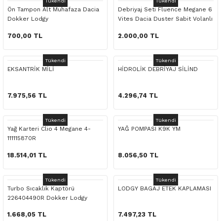
Tükendi
Tükendi
 Yedek Parça
Scenic
Symbol
Ön Tampon Alt Muhafaza Dacia
Debriyaj Seti Fluence Megane 6
Dokker Lodgy
Vites Dacia Duster Sabit Volanlı
 Yedek Parça
Symbol
Talisman
700,00 TL
2.000,00 TL
ss Combi Yedek Parça
Talisman
Trafic
Tükendi
Tükendi
EKSANTRİK MİLİ
HİDROLİK DEBRİYAJ SİLİND
o Yedek Parça
Trafic
7.975,56 TL
4.296,74 TL
 Yedek Parça
Tükendi
Tükendi
Yağ Karteri Clio 4 Megane 4-
YAĞ POMPASI K9K YM
r Yedek Parça
111115870R
t Yedek Parça
18.514,01 TL
8.056,50 TL
ss Yedek Parça
Tükendi
Tükendi
Turbo Sıcaklık Kaptörü
LODGY BAGAJ ETEK KAPLAMASI
226404490R Dokker Lodgy
 Yedek Parça
1.668,05 TL
7.497,23 TL