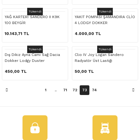
 Yedek Parça
Tükendi
Tükendi
YAĞ KARTERİ SANDERO II K9K
YAKIT POMPASI ŞAMANDIRA CLİO
dek Parça
100 BEYGİR
4 LODGY DOKKER
e Yedek Parça
10.143,71 TL
4.000,00 TL
 Yedek Parça
Tükendi
Tükendi
Dış Dikiz Ayna Camı Sağ Dacia
Clio IV Joy Logan Sandero
Dokker Lodgy Duster
Radyatör Üst Lastiği
r Yedek Parça
450,00 TL
50,00 TL
1
..
71
72
73
74