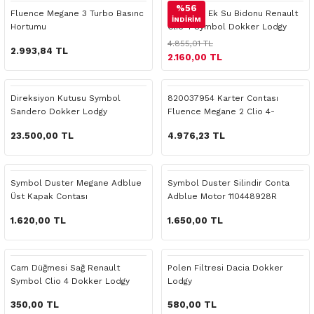
%56
 Yedek Parça
Scenic
Symbol
Fluence Megane 3 Turbo Basınc
Radyatör Ek Su Bidonu Renault
İNDİRİM
Hortumu
Clio 4 Symbol Dokker Lodgy
4.855,01 TL
 Yedek Parça
Symbol
Talisman
2.993,84 TL
2.160,00 TL
ss Combi Yedek Parça
Talisman
Trafic
Direksiyon Kutusu Symbol
820037954 Karter Contası
Sandero Dokker Lodgy
Fluence Megane 2 Clio 4-
o Yedek Parça
Trafic
490016602R
Symbol
23.500,00 TL
4.976,23 TL
 Yedek Parça
Symbol Duster Megane Adblue
Symbol Duster Silindir Conta
r Yedek Parça
Üst Kapak Contası
Adblue Motor 110448928R
t Yedek Parça
1.620,00 TL
1.650,00 TL
ss Yedek Parça
Cam Düğmesi Sağ Renault
Polen Filtresi Dacia Dokker
Symbol Clio 4 Dokker Lodgy
Lodgy
 Yedek Parça
Duster
350,00 TL
580,00 TL