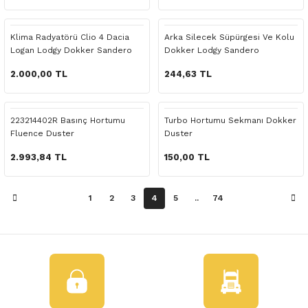
 Yedek Parça
Klima Radyatörü Clio 4 Dacia
Arka Silecek Süpürgesi Ve Kolu
dek Parça
Logan Lodgy Dokker Sandero
Dokker Lodgy Sandero
e Yedek Parça
2.000,00 TL
244,63 TL
 Yedek Parça
223214402R Basınç Hortumu
Turbo Hortumu Sekmanı Dokker
Fluence Duster
Duster
r Yedek Parça
2.993,84 TL
150,00 TL
1
2
3
4
5
..
74