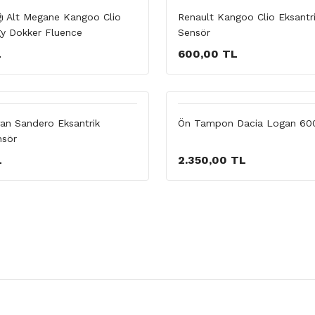
ğı Alt Megane Kangoo Clio
Renault Kangoo Clio Eksantr
y Dokker Fluence
Sensör
L
600,00 TL
n Sandero Eksantrik
Ön Tampon Dacia Logan 60
nsör
L
2.350,00 TL