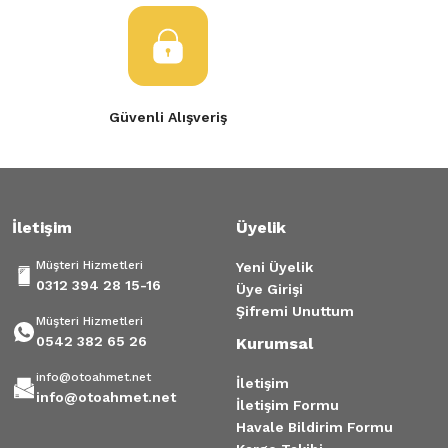
Güvenli Alışveriş
İletişim
Üyelik
Müşteri Hizmetleri
Yeni Üyelik
0312 394 28 15-16
Üye Girişi
Şifremi Unuttum
Müşteri Hizmetleri
0542 382 65 26
Kurumsal
info@otoahmet.net
İletişim
info@otoahmet.net
İletişim Formu
Havale Bildirim Formu