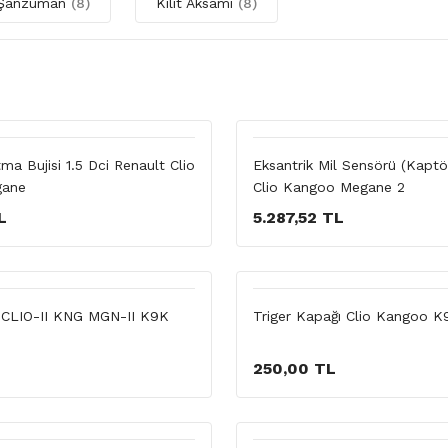
j Şanzuman
(8)
Kilit Aksamı
(8)
tma Bujisi 1.5 Dci Renault Clio
Eksantrik Mil Sensörü (Kaptö
gane
Clio Kangoo Megane 2
L
5.287,52 TL
CLIO-II KNG MGN-II K9K
Triger Kapağı Clio Kangoo K
250,00 TL