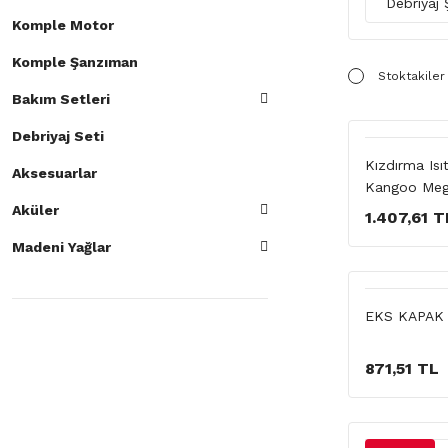
Debriya
Komple Motor
Komple Şanzıman
Stoktakiler
Bakım Setleri
Debriyaj Seti
Kızdırma Isı
Aksesuarlar
Kangoo Me
Aküler
1.407,61 T
Madeni Yağlar
EKS KAPAK 
871,51 TL