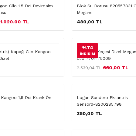
goo Clio 1.5 Dci Devirdaim
Blok Su Borusu 820557831 C
usu
Megane
1.020,00 TL
480,00 TL
%74
ntrik) Kapağı Clio Kangoo
Ön Krank Keçesi Dizel Mega
İNDİRİM
Dizel
Clio 7701475009
660,00 TL
2.539,04 TL
o Kangoo 1,5 Dci Krank Ön
Logan Sandero Eksantrik
Sensörü-8200285798
350,00 TL