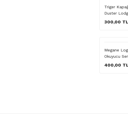
Triger Kapa
Duster Lodg
300,00 T
Megane Loga
Okuyucu Se
400,00 T