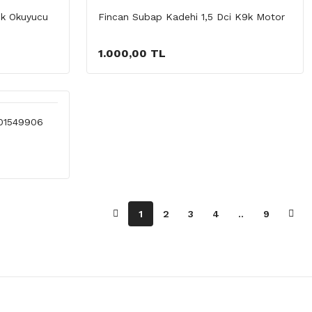
ik Okuyucu
Fincan Subap Kadehi 1,5 Dci K9k Motor
1.000,00 TL
01549906
1
2
3
4
..
9