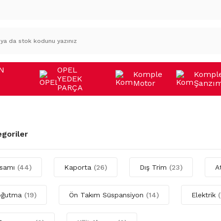
N
OPEL
Komple
Kompl
YEDEK
Motor
Şanzı
A
PARÇA
egoriler
ksamı
(44)
Kaporta
(26)
Dış Trim
(23)
A
Soğutma
(19)
Ön Takım Süspansiyon
(14)
Elektrik
(