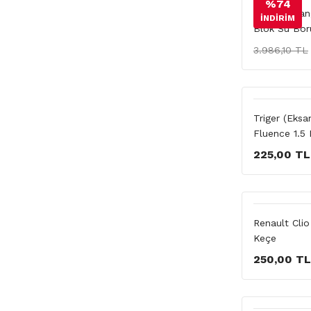
%74
Renault Kan
İNDİRİM
Blok Su Bor
3.986,10 TL
Triger (Eksa
Fluence 1.5 
225,00 TL
Renault Cli
Keçe
250,00 TL