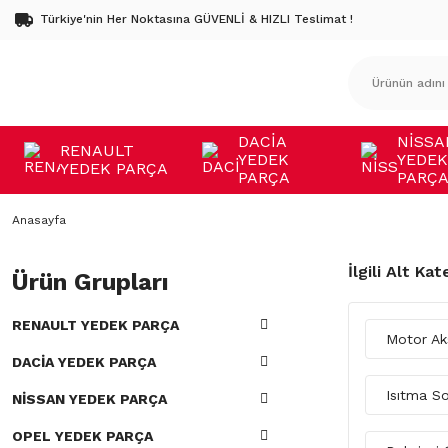
Türkiye'nin Her Noktasına GÜVENLİ & HIZLI Teslimat !
DACİA
NİSSA
RENAULT
YEDEK
YEDEK
YEDEK PARÇA
PARÇA
PARÇ
Anasayfa
İlgili Alt Kat
Ürün Grupları
RENAULT YEDEK PARÇA
Motor A
DACİA YEDEK PARÇA
Isıtma 
NİSSAN YEDEK PARÇA
OPEL YEDEK PARÇA