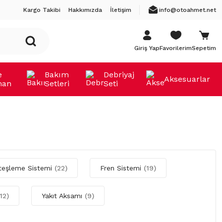
Kargo Takibi
Hakkımızda
İletişim
info@otoahmet.net
Giriş Yap
Favorilerim
Sepetim
e
Bakım
Debriyaj
Aksesuarlar
man
Setleri
Seti
teşleme Sistemi
(22)
Fren Sistemi
(19)
12)
Yakıt Aksamı
(9)