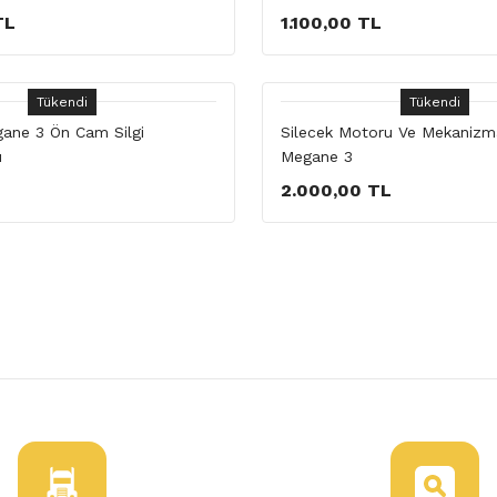
TL
1.100,00 TL
Tükendi
Tükendi
ane 3 Ön Cam Silgi
Silecek Motoru Ve Mekanizm
ı
Megane 3
L
2.000,00 TL