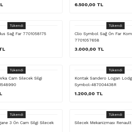
TL
6.500,00 TL
Tükendi
Tükendi
us Sağ Far 7701058175
Clio Symbol Sağ Ön Far Kom
7701057658
TL
3.000,00 TL
Tükendi
Tükendi
rka Cam Silecek Silgi
Kontak Sandero Logan Lodg
1548990
Symbol-487004438R
L
1.200,00 TL
Tükendi
Tükendi
ane 3 Ön Cam Silgi Silecek
Silecek Mekanizması Renault 