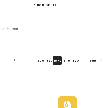
1.800,00 TL
ası Fluence
1
..
1576
1577
1578
1579
1580
..
1588