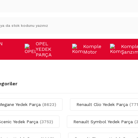
N
OPEL
Komple
Kompl
YEDEK
Motor
Şanzı
A
PARÇA
egoriler
Megane Yedek Parça
(8623)
Renault Clio Yedek Parça
(77
Scenic Yedek Parça
(3752)
Renault Symbol Yedek Parça
(