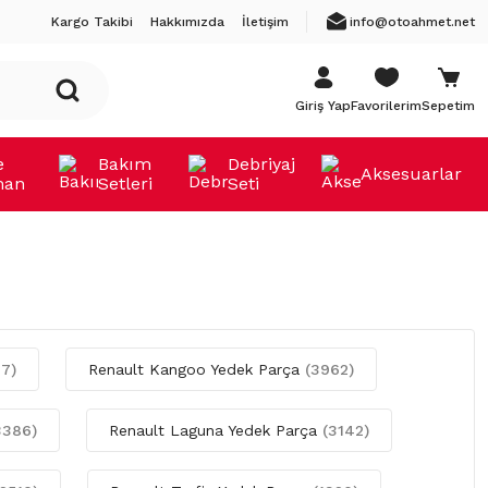
Kargo Takibi
Hakkımızda
İletişim
info@otoahmet.net
Giriş Yap
Favorilerim
Sepetim
e
Bakım
Debriyaj
Aksesuarlar
man
Setleri
Seti
17)
Renault Kangoo Yedek Parça
(3962)
3386)
Renault Laguna Yedek Parça
(3142)