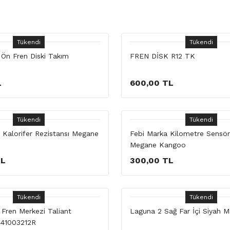
Tükendi
Tükendi
 Ön Fren Diski Takım
FREN DİSK R12 TK
L
600,00 TL
Tükendi
Tükendi
 Kalorifer Rezistansı Megane
Febi Marka Kilometre Sensör
Megane Kangoo
TL
300,00 TL
Tükendi
Tükendi
i Fren Merkezi Taliant
Laguna 2 Sağ Far İçi Siyah M
441003212R